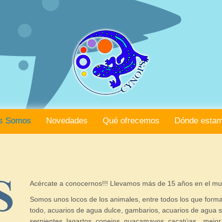
s Somos
Novedades
Qué ofrecemos
Dónde esta
Acércate a conocernos!!! Llevamos más de 15 años en el mu
Somos unos locos de los animales, entre todos los que for
todo, acuarios de agua dulce, gambarios, acuarios de agua sa
serpientes, lagartos, conejos, guacamayos, cacatúas…mejor de