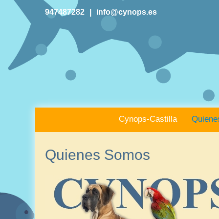
947487282
|
info@cynops.es
Cynops-Castilla
Quiene
Quienes Somos