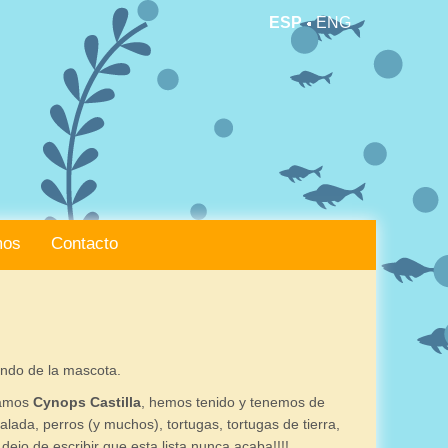
ESP
ENG
mos
Contacto
ndo de la mascota.
mamos
Cynops Castilla
, hemos tenido y tenemos de
lada, perros (y muchos), tortugas, tortugas de tierra,
jo de escribir que esta lista nunca acaba!!!!