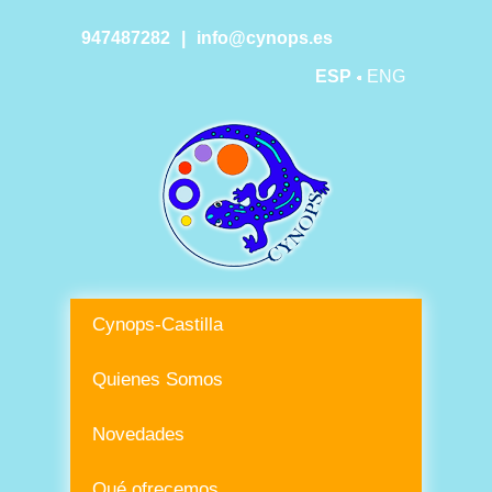
947487282
|
info@cynops.es
ESP
ENG
Cynops-Castilla
Quienes Somos
Novedades
Qué ofrecemos